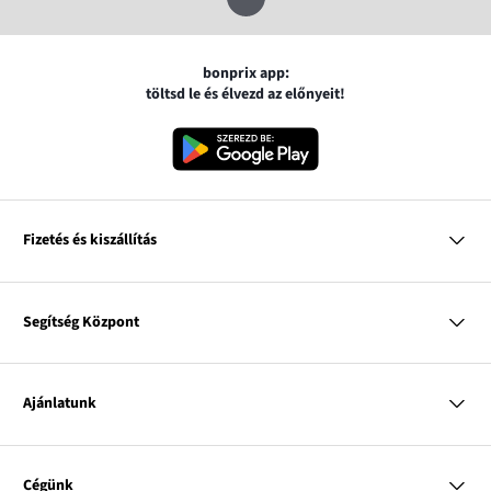
bonprix app:
töltsd le és élvezd az előnyeit!
Fizetés és kiszállítás
MasterCard
VISA
Segítség Központ
Google pay
Apple pay
Kérdések és válaszok
Magyar Posta
Kiszállítás és fizetési módok
Ajánlatunk
Visszáruzás és panaszok
Utánvétes fizetés
Mérettáblázatok
Nő
Bonprix Klub
Férfi
Online katalógus
Cégünk