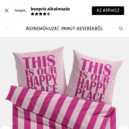
bonprix alkalmazás
AZ APPHOZ
ÁGYNEMŰHUZAT, PAMUT-KEVERÉKBŐL
Te
ker