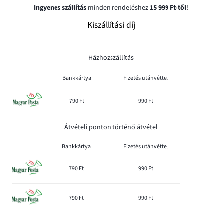
Ingyenes szállítás
minden rendeléshez
15 999 Ft-től
!
Kiszállítási díj
Házhozszállítás
Bankkártya
Fizetés utánvéttel
790 Ft
990 Ft
Átvételi ponton történő átvétel
Bankkártya
Fizetés utánvéttel
790 Ft
990 Ft
790 Ft
990 Ft