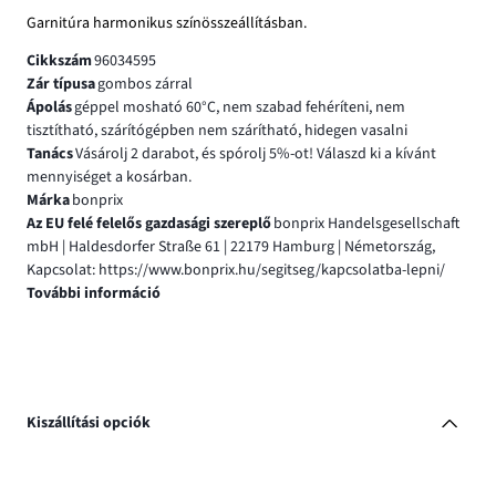
Garnitúra harmonikus színösszeállításban.
Cikkszám
96034595
Zár típusa
gombos zárral
Ápolás
géppel mosható 60°C, nem szabad fehéríteni, nem
tisztítható, szárítógépben nem szárítható, hidegen vasalni
Tanács
Vásárolj 2 darabot, és spórolj 5%-ot! Válaszd ki a kívánt
mennyiséget a kosárban.
Márka
bonprix
Az EU felé felelős gazdasági szereplő
bonprix Handelsgesellschaft
mbH | Haldesdorfer Straße 61 | 22179 Hamburg | Németország,
Kapcsolat: https://www.bonprix.hu/segitseg/kapcsolatba-lepni/
További információ
Kiszállítási opciók