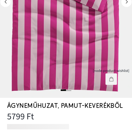
[node-product-wishlist]
ÁGYNEMŰHUZAT, PAMUT-KEVERÉKBŐL
5799 Ft