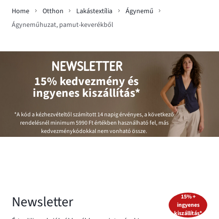
Home
Otthon
Lakástextília
Ágynemű
Ágyneműhuzat, pamut-keverékből
NEWSLETTER
15% kedvezmény és
ingyenes kiszállítás*
*A kód a kézhezvételtől számított 14 napig érvényes, a következő
rendelésnél minimum
5990 Ft
értékben használható fel, más
kedvezménykódokkal nem vonható össze.
Newsletter
15% +
ingyenes
kiszállítás*