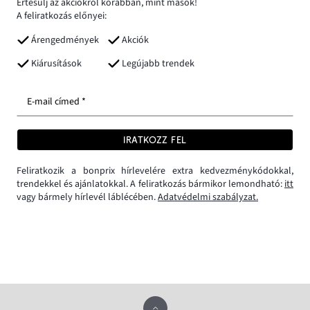
Értesülj az akciókról korábban, mint mások!
A feliratkozás előnyei:
Árengedmények
Akciók
Kiárusítások
Legújabb trendek
E-mail címed *
IRATKOZZ FEL
Feliratkozik a bonprix hírlevelére extra kedvezménykódokkal,
trendekkel és ajánlatokkal. A feliratkozás bármikor lemondható:
itt
vagy bármely hírlevél láblécében.
Adatvédelmi szabályzat.