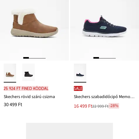
25 924 Ft FINED kóddal
SALE
Skechers rövid szárú csizma
Skechers szabadidőcipő Memory habszivaccsal
30 499 Ft
Új
16 499 Ft
-28%
22 999 Ft
Leárazva
ár
22 999 Ft
Ft-
ról