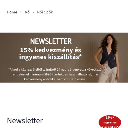
Home
Nő
Női cipők
NEWSLETTER
15% kedvezmény és
ingyenes kiszállítás*
*A kód a kézhezvételtől számított 14 napig érvényes, a következő
rendelésnél minimum
5990 Ft
értékben használható fel, más
kedvezménykódokkal nem vonható össze.
Newsletter
15% +
ingyenes
kiszállítás*