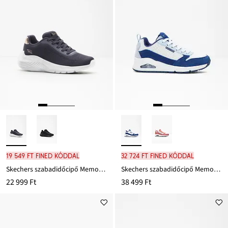
19 549 Ft FINED kóddal
32 724 Ft FINED kóddal
Skechers szabadidőcipő Memory habszivaccsal
Skechers szabadidőcipő Memory habszivaccsal
22 999 Ft
38 499 Ft