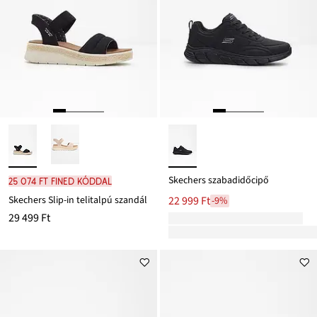
Skechers szabadidőcipő
25 074 Ft FINED kóddal
Skechers Slip-in telitalpú szandál
22 999 Ft
-9%
29 499 Ft