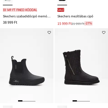
33 149 Ft FINED kóddal
SALE
Skechers szabadidőcipő memória habbal
Skechers mezítlábas cipő
38 999 Ft
Új
15 999 Ft
-27%
21 999 Ft
Leárazva
ár
21 999 Ft
Ft-
ról