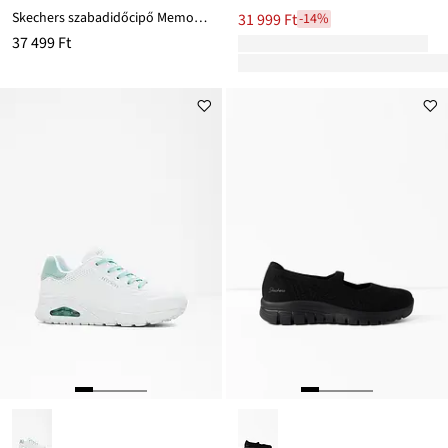
Skechers szabadidőcipő Memory habszivaccsal
31 999 Ft
-14%
37 499 Ft