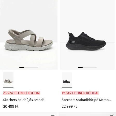
25 924 Ft FINED kóddal
19 549 Ft FINED kóddal
Skechers belebújós szandál
Skechers szabadidőcipő Memory habszivaccsal
30 499 Ft
22 999 Ft