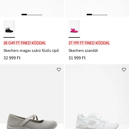
28 049 Ft FINED kóddal
27 199 Ft FINED kóddal
Skechers magas szárú fűzős cipő
Skechers szandál
32 999 Ft
31 999 Ft