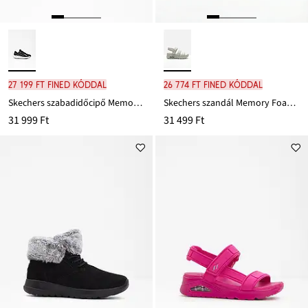
27 199 Ft FINED kóddal
26 774 Ft FINED kóddal
Skechers szabadidőcipő Memory habszivaccsal
Skechers szandál Memory Foam talpbetéttel
31 999 Ft
31 499 Ft