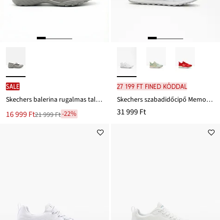
SALE
27 199 Ft FINED kóddal
Skechers balerina rugalmas talppal
Skechers szabadidőcipő Memory habszivaccsal
31 999 Ft
Új
16 999 Ft
-22%
21 999 Ft
Leárazva
ár
21 999 Ft
Ft-
ról