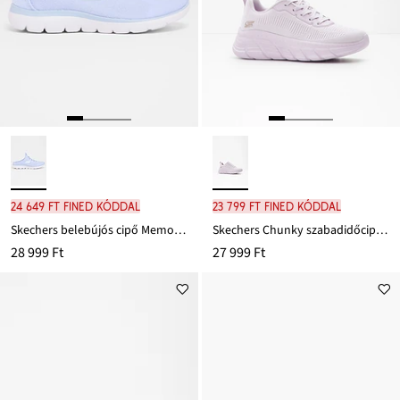
24 649 Ft FINED kóddal
23 799 Ft FINED kóddal
Skechers belebújós cipő Memory-habszivaccsal
Skechers Chunky szabadidőcipő Memory-habszivaccsal
28 999 Ft
27 999 Ft