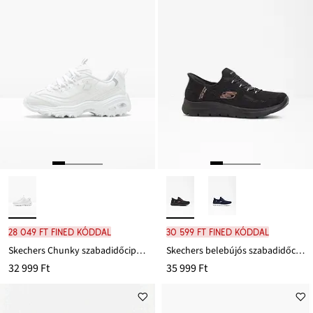
28 049 Ft FINED kóddal
30 599 Ft FINED kóddal
Skechers Chunky szabadidőcipő Memory-habszivaccsal
Skechers belebújós szabadidőcipő Memory habszivaccsal
32 999 Ft
35 999 Ft