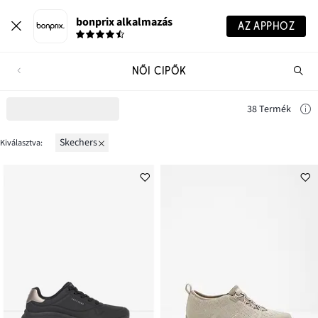
bonprix alkalmazás
AZ APPHOZ
NŐI CIPŐK
Te
ker
38 Termék
Skechers
Kiválasztva: