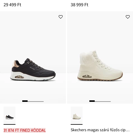
29 499 Ft
38 999 Ft
Skechers magas szárú fűzős cipő Memory habszivaccsal
31 874 Ft FINED kóddal