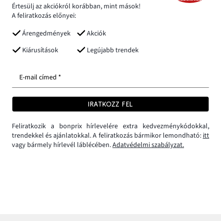
Értesülj az akciókról korábban, mint mások!
A feliratkozás előnyei:
Árengedmények
Akciók
Kiárusítások
Legújabb trendek
E-mail címed *
IRATKOZZ FEL
Feliratkozik a bonprix hírlevelére extra kedvezménykódokkal,
trendekkel és ajánlatokkal. A feliratkozás bármikor lemondható:
itt
vagy bármely hírlevél láblécében.
Adatvédelmi szabályzat.