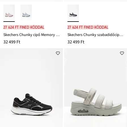
27 624 Ft FINED kóddal
27 624 Ft FINED kóddal
Skechers Chunky cipő Memory habszivaccsal
Skechers Chunky szabadidőcipő bőrből
32 499 Ft
32 499 Ft