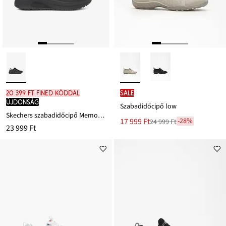
20 399 Ft FINED kóddal
SALE
újdonság
Szabadidőcipő low
Skechers szabadidőcipő Memory habszivaccsal
Új
17 999 Ft
-28%
24 999 Ft
Leárazva
23 999 Ft
ár
24 999 Ft
Ft-
ról