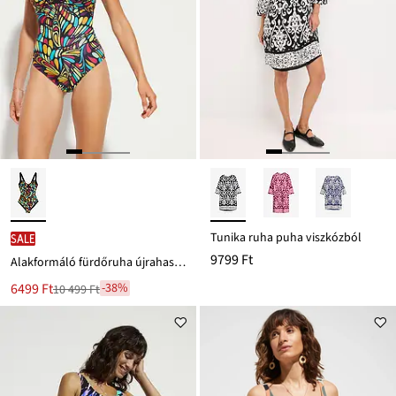
Tunika ruha puha viszkózból
SALE
9799 Ft
Alakformáló fürdőruha újrahasznosított poliamidból és közepes formáló hatással
Új
6499 Ft
-38%
10 499 Ft
Leárazva
ár
10 499 Ft
Ft-
ról