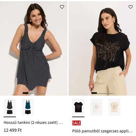
Hosszú tankini (2-részes szett) cikk-cakkos szegéllyel
SALE
12 499 Ft
Póló pamutból szegecses applikációval