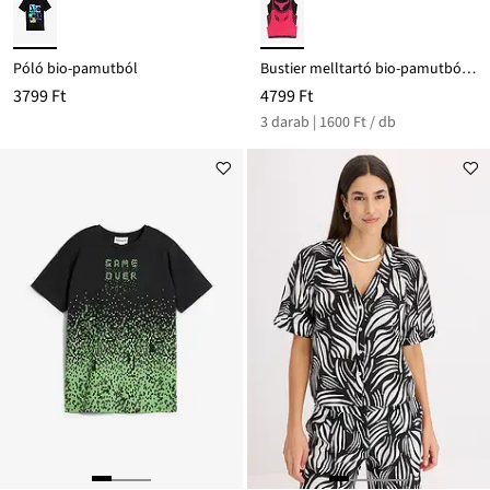
Póló bio-pamutból
Bustier melltartó bio-pamutból (3 db-os csomag)
3799 Ft
4799 Ft
3 darab | 1600 Ft / db