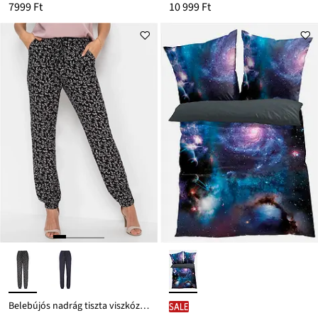
7999 Ft
10 999 Ft
Belebújós nadrág tiszta viszkózból
SALE