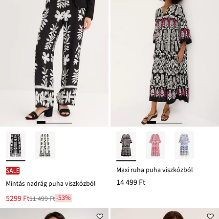
Maxi ruha puha viszkózból
SALE
14 499 Ft
Mintás nadrág puha viszkózból
Új
5299 Ft
-53%
11 499 Ft
Leárazva
ár
11 499 Ft