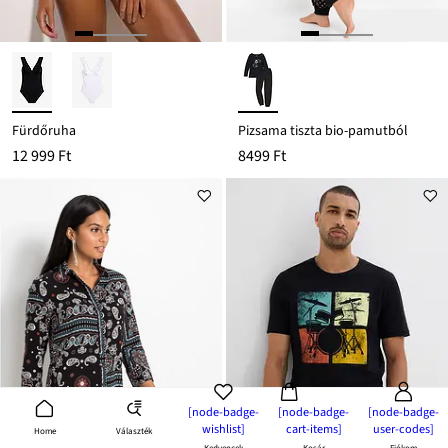
Fürdőruha
Pizsama tiszta bio-pamutból
12 999 Ft
8499 Ft
[node-badge-
[node-badge-
[node-badge-
wishlist]
cart-items]
user-codes]
Választék
Home