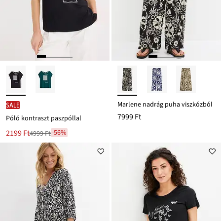
Marlene nadrág puha viszkózból
SALE
7999 Ft
Póló kontraszt paszpóllal
Új
2199 Ft
-56%
4999 Ft
Leárazva
ár
4999 Ft
Ft-
ról