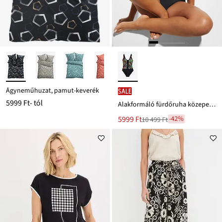
Ágyneműhuzat, pamut-keverék
SALE
5999 Ft
- tól
Alakformáló fürdőruha közepes formáló hatással, fodorral
Új
5999 Ft
-42%
10 499 Ft
Leárazva
ár
10 499 Ft
Ft-
ról