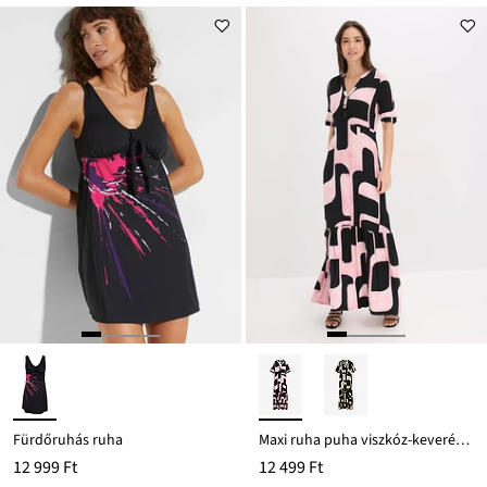
ár
10 499 Ft
Ft-
ról
Fürdőruhás ruha
Maxi ruha puha viszkóz-keverékből
12 999 Ft
12 499 Ft