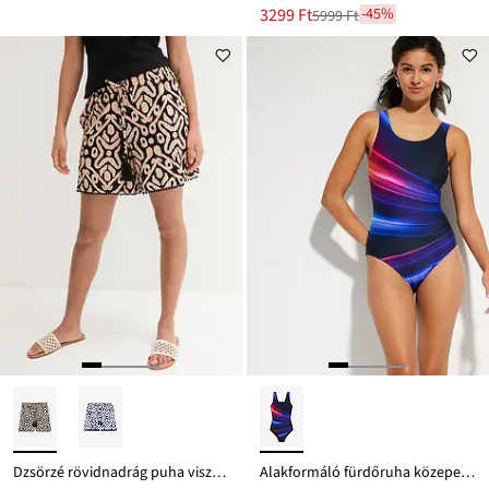
Új
3299 Ft
-45%
5999 Ft
Leárazva
ár
5999 Ft
Ft-
ról
Dzsörzé rövidnadrág puha viszkóz keverékből
Alakformáló fürdőruha közepes formáló hatással