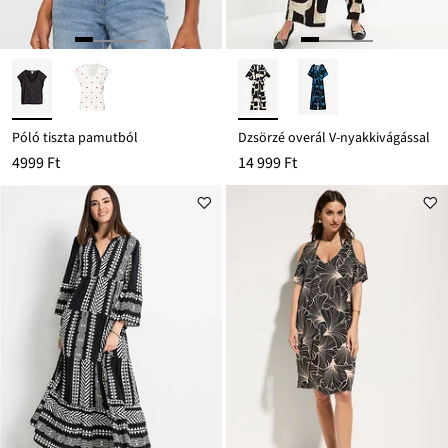
Póló tiszta pamutból
Dzsörzé overál V-nyakkivágással
4999 Ft
14 999 Ft