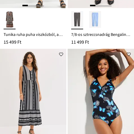
Tunika ruha puha viszkózból, alacsony méretekben
7/8-os sztreccsnadrág Bengalin anyagból
15 499 Ft
11 499 Ft