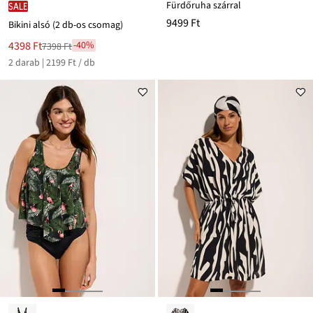
Fürdőruha szárral
SALE
9499 Ft
Bikini alsó (2 db-os csomag)
Új
4398 Ft
-40%
7398 Ft
Leárazva
ár
2 darab | 2199 Ft / db
7398 Ft
Ft-
ról