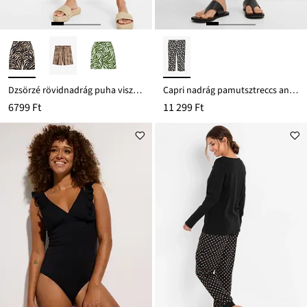
Dzsörzé rövidnadrág puha viszkóz keverékből
Capri nadrág pamutsztreccs anyagból
6799 Ft
11 299 Ft