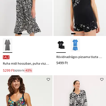
Rövidnadrágos pizsama tiszta pamutból
SALE
5499 Ft
Ruha midi hosszban, puha viszkózból
Új
5299 Ft
-43%
9299 Ft
Leárazva
ár
9299 Ft
Ft-
ról