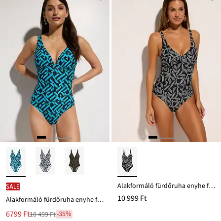
Ft-
ról
Alakformáló fürdőruha enyhe formáló hatással
SALE
10 999 Ft
Alakformáló fürdőruha enyhe formáló hatással és V-nyakkivágással
Új
6799 Ft
-35%
10 499 Ft
Leárazva