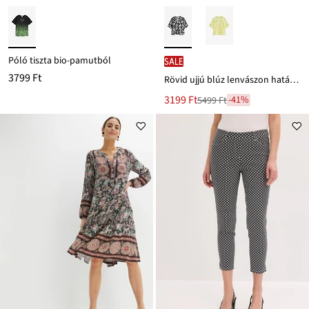
Póló tiszta bio-pamutból
SALE
3799 Ft
Rövid ujjú blúz lenvászon hatásban
Új
3199 Ft
-41%
5499 Ft
Leárazva
ár
5499 Ft
Ft-
ról