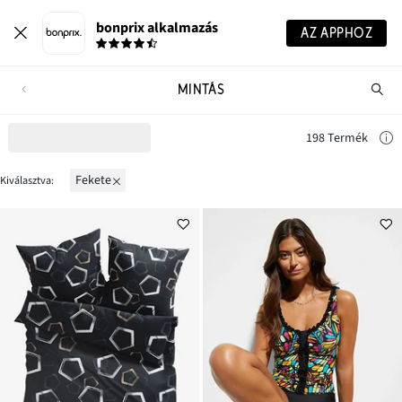
bonprix alkalmazás
AZ APPHOZ
MINTÁS
Te
ker
198 Termék
fekete
Kiválasztva: