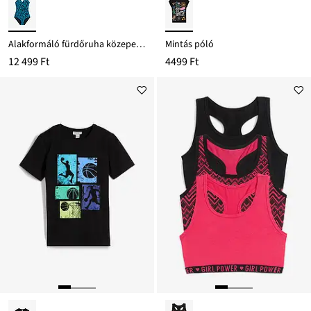
Alakformáló fürdőruha közepes formáló hatással, átkötős hatásban
Mintás póló
12 499 Ft
4499 Ft