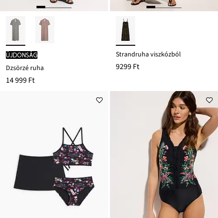
Strandruha viszkózból
újdonság
9299 Ft
Dzsörzé ruha
14 999 Ft