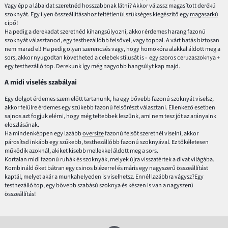
Vagy épp a lábaidat szeretnéd hosszabbnak látni? Akkor válassz magasított derékú
szoknyát. Egy ilyen összeállításahoz feltétlenül szükséges kiegészítő egy
magasarkú
cipő!
Ha pedig a derekadat szeretnéd kihangsúlyozni, akkor érdemes harang fazonú
szoknyát választanod, egy testhezállóbb felsővel, vagy
toppal
. A várt hatás biztosan
nem marad el! Ha pedig olyan szerencsés vagy, hogy homokóra alakkal áldott meg a
sors, akkor nyugodtan követheted a celebek stílusát is - egy szoros ceruzaszoknya +
egy testhezálló top. Derekunk így még nagyobb hangsúlyt kap majd.
A midi viselés szabályai
Egy dolgot érdemes szem előtt tartanunk, ha egy bővebb fazonú szoknyát viselsz,
akkor felülre érdemes egy szűkebb fazonú felsőrészt választani. Ellenkező esetben
sajnos azt fogjuk elérni, hogy még teltebbek leszünk, ami nem tesz jót az arányaink
eloszlásának.
Ha mindenképpen egy lazább
oversize
fazonú felsőt szeretnél viselni, akkor
párosítsd inkább egy szűkebb, testhezállóbb fazonú szoknyával. Ez tökéletesen
működik azoknál, akiket kisebb mellekkel áldott meg a sors.
Kortalan midi fazonú ruhák és szoknyák, melyek újra visszatértek a divat világába.
Kombináld őket bátran egy csinos blézerrel és máris egy nagyszerű összeállítást
kaptál, melyet akár a munkahelyeden is viselhetsz. Ennél lazábbra vágysz?Egy
testhezálló top, egy bővebb szabású szoknya és készen is van a nagyszerű
összeállítás!