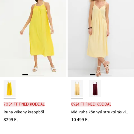
7054 Ft FINED kóddal
8924 Ft FINED kóddal
Ruha vékony kreppből
Midi ruha könnyű struktúrás viszkózból
8299 Ft
10 499 Ft