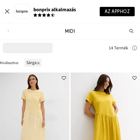
bonprix alkalmazás
AZ APPHOZ
MIDI
Te
ker
14 Termék
sárga
Kiválasztva: