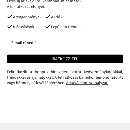
Értesülj az akciókról korábban, mint mások!
A feliratkozás előnyei:
Árengedmények
Akciók
Kiárusítások
Legújabb trendek
E-mail címed *
IRATKOZZ FEL
Feliratkozik a bonprix hírlevelére extra kedvezménykódokkal,
trendekkel és ajánlatokkal. A feliratkozás bármikor lemondható:
itt
vagy bármely hírlevél láblécében.
Adatvédelmi szabályzat.