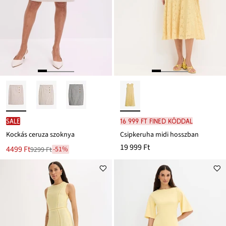
SALE
16 999 Ft FINED kóddal
Kockás ceruza szoknya
Csipkeruha midi hosszban
19 999 Ft
Új
4499 Ft
-51%
9299 Ft
Leárazva
ár
9299 Ft
Ft-
ról