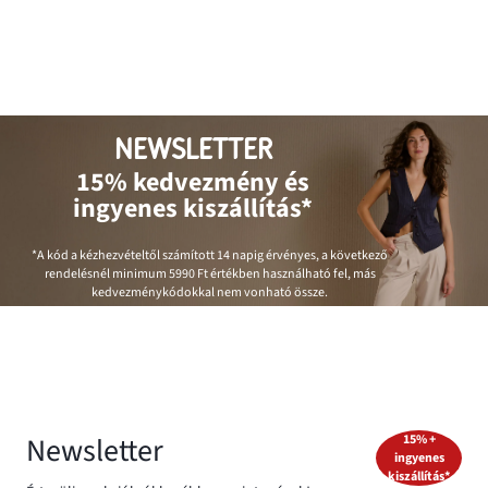
NEWSLETTER
15% kedvezmény és
ingyenes kiszállítás*
*A kód a kézhezvételtől számított 14 napig érvényes, a következő
rendelésnél minimum
5990 Ft
értékben használható fel, más
kedvezménykódokkal nem vonható össze.
Newsletter
15% +
ingyenes
kiszállítás*