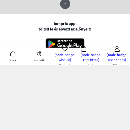
bonprix app:
töltsd le és élvezd az előnyeit!
[node-badge-
[node-badge-
[node-badge-
wishlist]
cart-items]
user-codes]
Választék
Home
Kedvencek
Kosár
Fiókom
Fizetés és kiszállítás
MasterCard
VISA
Segítség Központ
Google pay
Apple pay
Kérdések és válaszok
Magyar Posta
Kiszállítás és fizetési módok
Ajánlatunk
Visszáruzás és panaszok
Utánvétes fizetés
Mérettáblázatok
Nő
Bonprix Klub