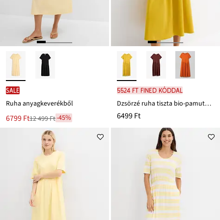
SALE
5524 Ft FINED kóddal
Ruha anyagkeverékből
Dzsörzé ruha tiszta bio-pamutból
6499 Ft
Új
6799 Ft
-45%
12 499 Ft
Leárazva
ár
12 499 Ft
Ft-
ról