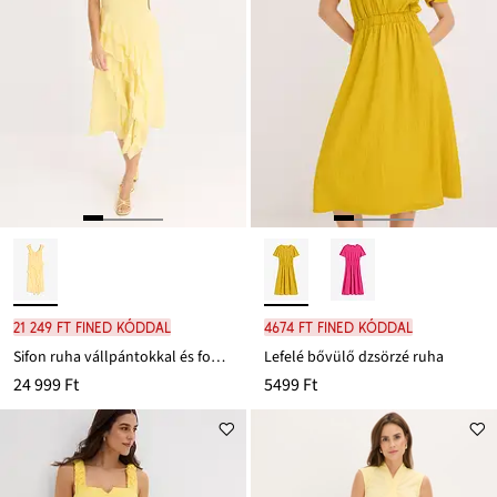
21 249 Ft FINED kóddal
4674 Ft FINED kóddal
Sifon ruha vállpántokkal és fodrokkal
Lefelé bővülő dzsörzé ruha
24 999 Ft
5499 Ft