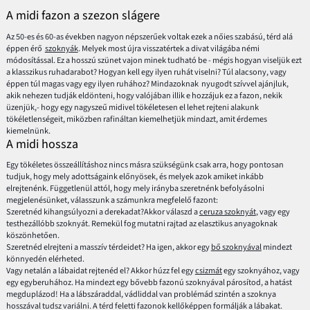
A midi fazon a szezon slágere
Az 50-es és 60-as években nagyon népszerűek voltak ezek a nőies szabású, térd alá
éppen érő
szoknyák
. Melyek most újra visszatértek a divat világába némi
módosítással. Ez a hosszú szünet vajon minek tudható be - mégis hogyan viseljük ezt
a klasszikus ruhadarabot? Hogyan kell egy ilyen ruhát viselni? Túl alacsony, vagy
éppen túl magas vagy egy ilyen ruhához? Mindazoknak nyugodt szívvel ajánjluk,
akik nehezen tudják eldönteni, hogy valójában illik e hozzájuk ez a fazon, nekik
üzenjük,- hogy egy nagyszeű midivel tökéletesen el lehet rejteni alakunk
tökéletlenségeit, miközben rafináltan kiemelhetjük mindazt, amit érdemes
kiemelnünk.
A midi hossza
Egy tökéletes összeállításhoz nincs másra szükségünk csak arra, hogy pontosan
tudjuk, hogy mely adottságaink előnyösek, és melyek azok amiket inkább
elrejtenénk. Függetlenül attól, hogy mely irányba szeretnénk befolyásolni
megjelenésünket, válasszunk a számunkra megfelelő fazont:
Szeretnéd kihangsúlyozni a derekadat?Akkor válaszd a
ceruza szoknyát
, vagy egy
testhezállóbb szoknyát. Remekül fog mutatni rajtad az elasztikus anyagoknak
köszönhetően.
Szeretnéd elrejteni a masszív térdeidet? Ha igen, akkor egy
bő szoknyával
mindezt
könnyedén elérheted.
Vagy netalán a lábaidat rejtenéd el? Akkor húzz fel egy
csizmát
egy szoknyához, vagy
egy egyberuhához. Ha mindezt egy bővebb fazonú szoknyával párosítod, a hatást
megduplázod! Ha a lábszáraddal, vádliddal van problémád szintén a szoknya
hosszával tudsz variálni. A térd feletti fazonok kellőképpen formálják a lábakat.