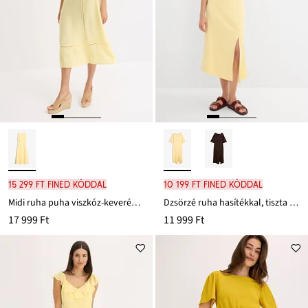
15 299 Ft FINED kóddal
10 199 Ft FINED kóddal
Midi ruha puha viszkóz-keverékből
Dzsörzé ruha hasítékkal, tiszta bio-pamutból
17 999 Ft
11 999 Ft