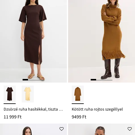
Dzsörzé ruha hasítékkal, tiszta bio-pamutból
Kötött ruha rojtos szegéllyel
11 999 Ft
9499 Ft