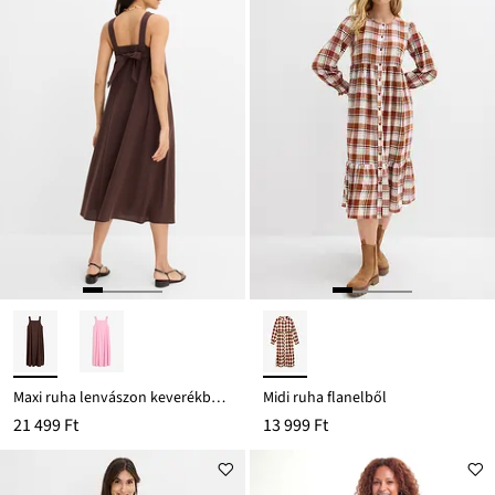
Maxi ruha lenvászon keverékből, megkötős részlettel a hátoldalán
Midi ruha flanelből
21 499 Ft
13 999 Ft