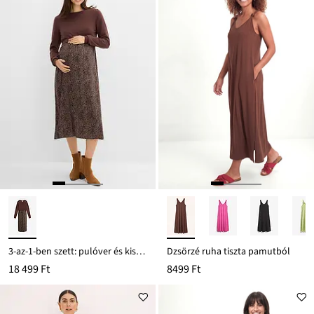
3-az-1-ben szett: pulóver és kismama ruha szoptatós funkcióval (2-részes szett)
Dzsörzé ruha tiszta pamutból
18 499 Ft
8499 Ft