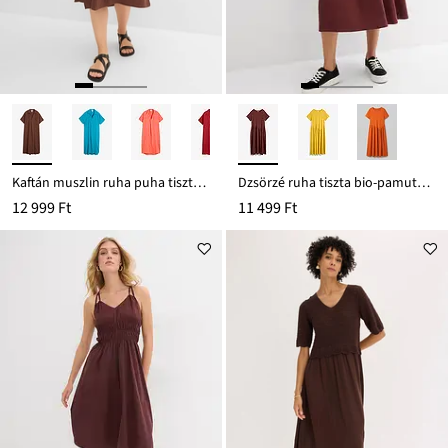
Kaftán muszlin ruha puha tiszta pamutból
Dzsörzé ruha tiszta bio-pamutból
12 999 Ft
11 499 Ft