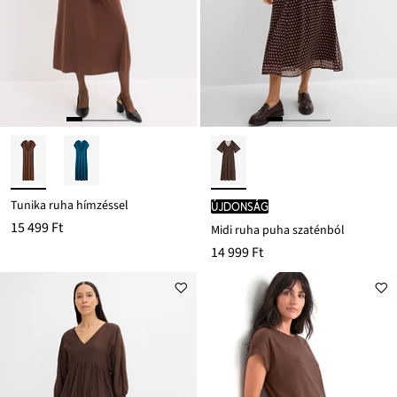
Tunika ruha hímzéssel
újdonság
15 499 Ft
Midi ruha puha szaténból
14 999 Ft