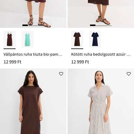
Vállpántos ruha tiszta bio-pamutból
Kötött ruha bedolgozott azsúr mintás felsőrésszel
12 999 Ft
12 999 Ft