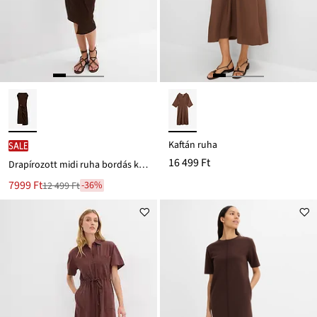
Kaftán ruha
SALE
16 499 Ft
Drapírozott midi ruha bordás kivitelben
Új
7999 Ft
-36%
12 499 Ft
Leárazva
ár
12 499 Ft
Ft-
ról