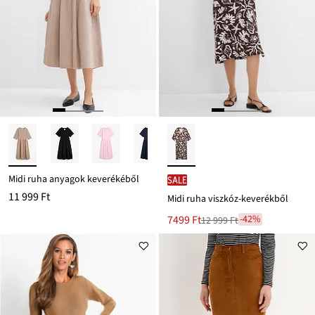
Midi ruha anyagok keverékéből
SALE
11 999 Ft
Midi ruha viszkóz-keverékből
Új
7499 Ft
-42%
12 999 Ft
Leárazva
ár
12 999 Ft
Ft-
ról