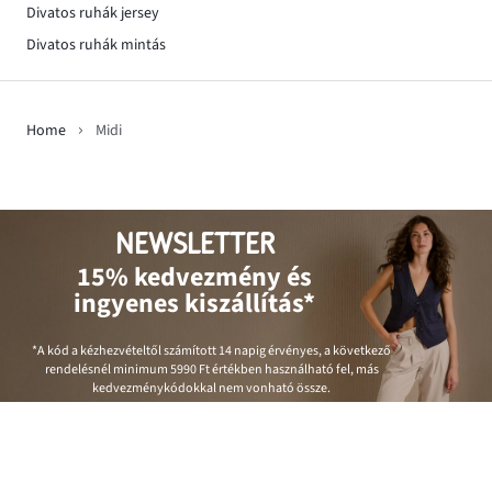
Divatos ruhák jersey
Divatos ruhák mintás
Home
Midi
NEWSLETTER
15% kedvezmény és
ingyenes kiszállítás*
*A kód a kézhezvételtől számított 14 napig érvényes, a következő
rendelésnél minimum
5990 Ft
értékben használható fel, más
kedvezménykódokkal nem vonható össze.