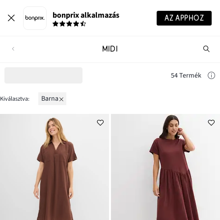
bonprix alkalmazás
AZ APPHOZ
MIDI
Te
ker
54 Termék
barna
Kiválasztva: