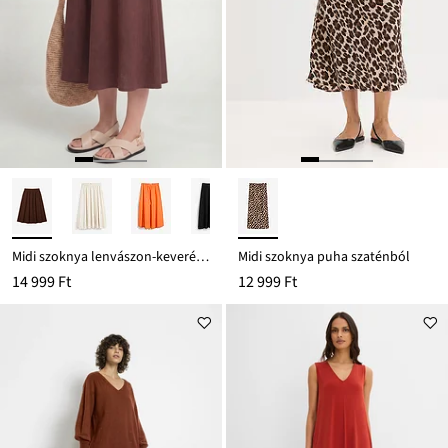
Midi szoknya lenvászon-keverékből
Midi szoknya puha szaténból
14 999 Ft
12 999 Ft