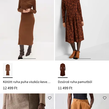
Kötött ruha puha viszkóz-keverékből
Dzsörzé ruha pamutból
12 499 Ft
11 499 Ft