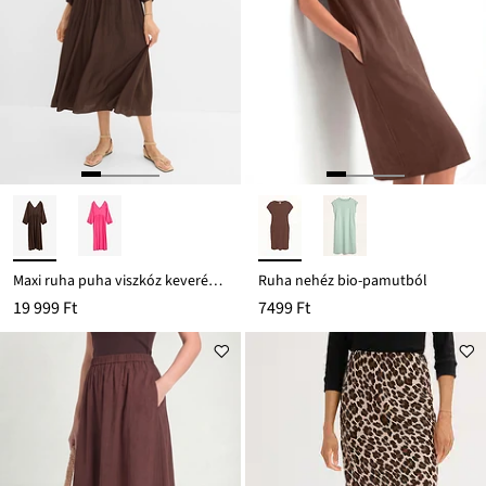
Maxi ruha puha viszkóz keverékből
Ruha nehéz bio-pamutból
19 999 Ft
7499 Ft