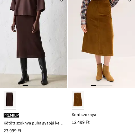
Kord szoknya
PREMIUM
12 499 Ft
Kötött szoknya puha gyapjú keverékből
23 999 Ft