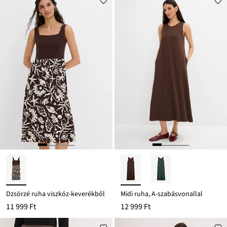
Ft-
ról
Dzsörzé ruha viszkóz-keverékből
Midi ruha, A-szabásvonallal
11 999 Ft
12 999 Ft