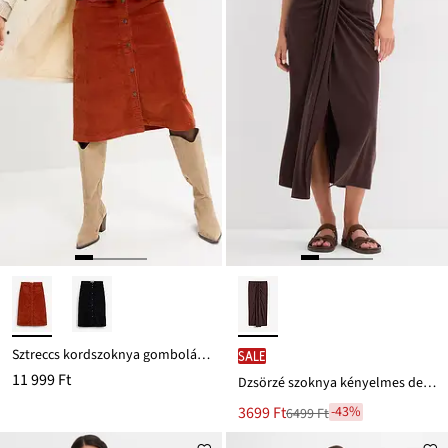
Sztreccs kordszoknya gomboláspánttal, midi hosszban
SALE
11 999 Ft
Dzsörzé szoknya kényelmes derékpánttal.
Új
3699 Ft
-43%
6499 Ft
Leárazva
ár
6499 Ft