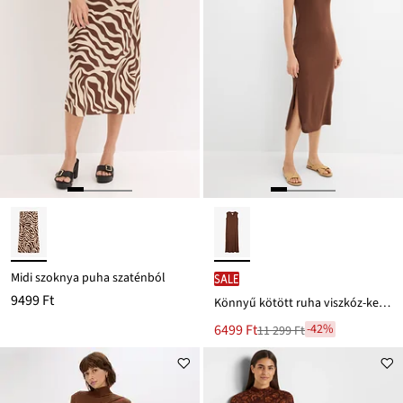
Midi szoknya puha szaténból
SALE
9499 Ft
Könnyű kötött ruha viszkóz-keverékből
Új
6499 Ft
-42%
11 299 Ft
Leárazva
ár
11 299 Ft
Ft-
ról