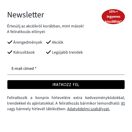
Newsletter
15% +
ingyenes
kiszállítás*
Értesülj az akciókról korábban, mint mások!
A feliratkozás előnyei:
Árengedmények
Akciók
Kiárusítások
Legújabb trendek
E-mail címed *
IRATKOZZ FEL
Feliratkozik a bonprix hírlevelére extra kedvezménykódokkal,
trendekkel és ajánlatokkal. A feliratkozás bármikor lemondható:
itt
vagy bármely hírlevél láblécében.
Adatvédelmi szabályzat.