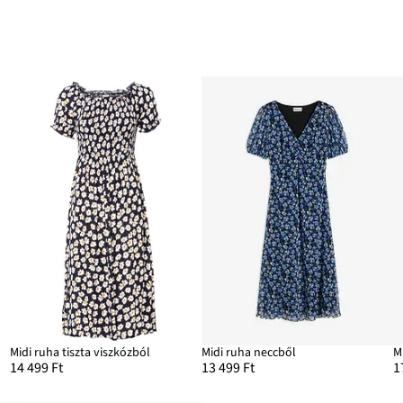
Midi ruha tiszta viszkózból
Midi ruha neccből
M
14 499 Ft
13 499 Ft
1