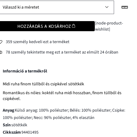
Válaszd ki a méretet
[node-product-
HOZZÁADÁS A KOSÁRHOZ
wishlist]
359 személy kedveli ezt a terméket
78 személy tekintette meg ezt a terméket az elmúlt 24 órában
Információ a termékről
Midi ruha finom tüllből és csipkével sötétkék
Romantikus és nőies: koktél ruha midi hosszban, finom tüllből és
csipkével.
Anyag
Külső anyag: 100% poliészter; Bélés: 100% poliészter; Csipke:
100% poliészter; Necc: 96% poliészter, 4% elasztán
Szín
sötétkék
Cikkszám
94401495