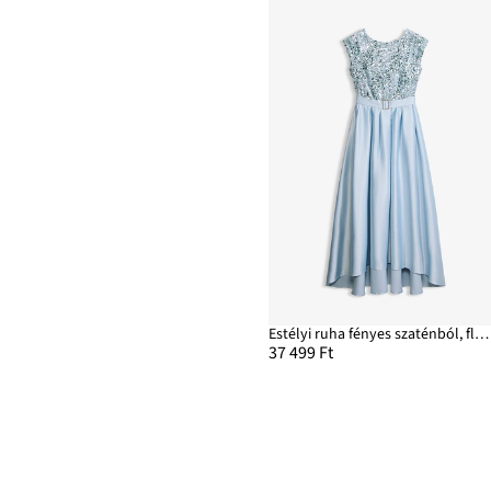
Estélyi ruha fényes szaténból, flitterekkel
37 499 Ft