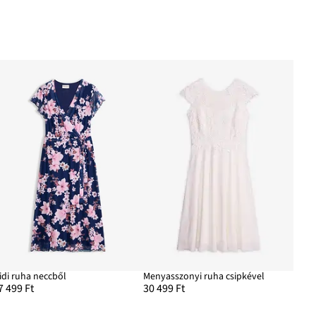
idi ruha neccből
Menyasszonyi ruha csipkével
7 499 Ft
30 499 Ft