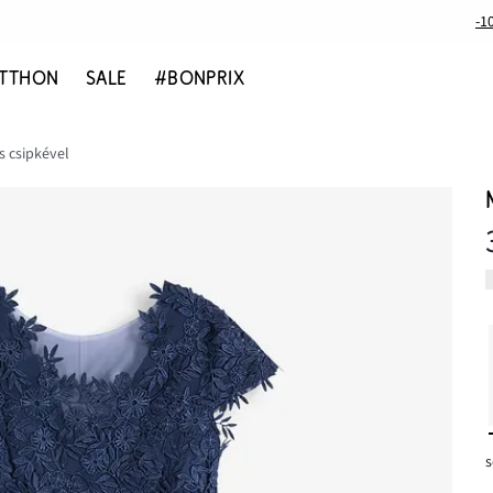
-1
TTHON
SALE
#BONPRIX
s csipkével
s