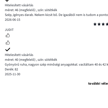
Hitelesített vásárlás
méret: 46
(megfelelő)
,
szín: sötétkék
Szép, igényes darab. Nekem kicsit bő. De igazából nem is tudom a pont
2026-06-15
Osztályzat
5
JUDIT
Hitelesített vásárlás
méret: 40
(megfelelő)
,
szín: sötétkék
Gyönyörű ruha, nagyon szép minőségi anyagokkal. vaciláltam 40 és 42 kö
Derék: 82
2025-11-30
további vél