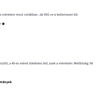
os méretem most ruhákban , de 95G-re is kellemesen bő.
zött, a 40-es méret tökéletes lett, ezek a méreteim: Mellbőség: 96
emények