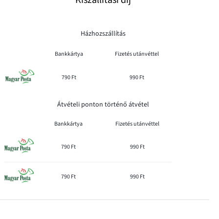
Házhozszállítás
Bankkártya
Fizetés utánvéttel
790 Ft
990 Ft
Átvételi ponton történő átvétel
Bankkártya
Fizetés utánvéttel
790 Ft
990 Ft
790 Ft
990 Ft