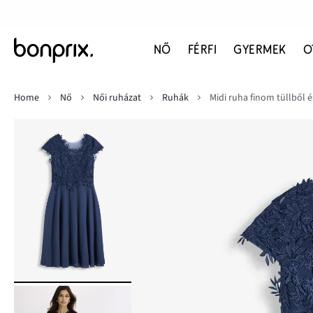
NŐ
FÉRFI
GYERMEK
O
Home
Nő
Női ruházat
Ruhák
Midi ruha finom tüllből é