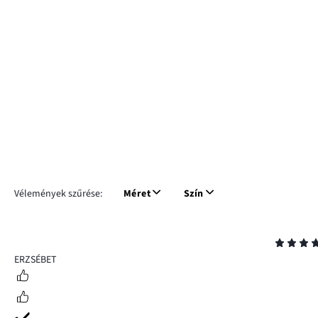
Vélemények szűrése:
Méret
Szín
Osztályzat
5
ERZSÉBET