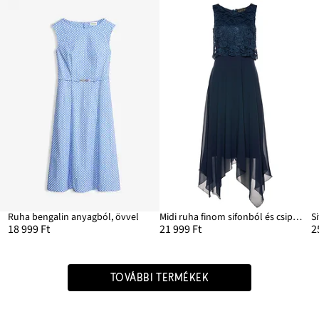
Ruha bengalin anyagból, övvel
Midi ruha finom sifonból és csipkével
S
18 999 Ft
21 999 Ft
2
TOVÁBBI TERMÉKEK