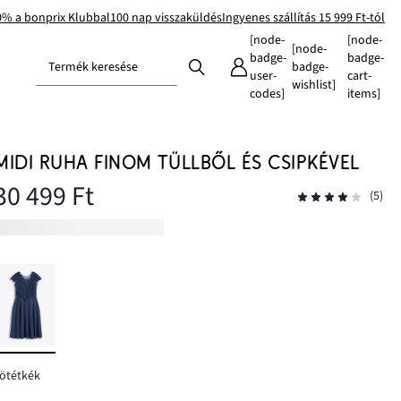
0% a bonprix Klubbal
100 nap visszaküldés
Ingyenes szállítás 15 999 Ft-tól
[node-
[node-
[node-
badge-
badge-
Termék keresése
badge-
user-
cart-
wishlist]
codes]
items]
MIDI RUHA FINOM TÜLLBŐL ÉS CSIPKÉVEL
30 499 Ft
(5)
ötétkék