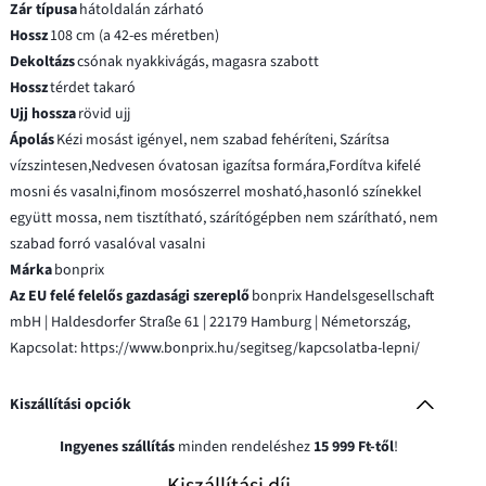
Zár típusa
hátoldalán zárható
Hossz
108 cm (a 42-es méretben)
Dekoltázs
csónak nyakkivágás, magasra szabott
Hossz
térdet takaró
Ujj hossza
rövid ujj
Ápolás
Kézi mosást igényel, nem szabad fehéríteni, Szárítsa
vízszintesen,Nedvesen óvatosan igazítsa formára,Fordítva kifelé
mosni és vasalni,finom mosószerrel mosható,hasonló színekkel
együtt mossa, nem tisztítható, szárítógépben nem szárítható, nem
szabad forró vasalóval vasalni
Márka
bonprix
Az EU felé felelős gazdasági szereplő
bonprix Handelsgesellschaft
mbH | Haldesdorfer Straße 61 | 22179 Hamburg | Németország,
Kapcsolat: https://www.bonprix.hu/segitseg/kapcsolatba-lepni/
Kiszállítási opciók
Ingyenes szállítás
minden rendeléshez
15 999 Ft-től
!
Kiszállítási díj