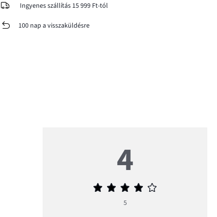
Ingyenes szállítás 15 999 Ft-tól
100 nap a visszaküldésre
4
Átlagos
értékelés
5
4