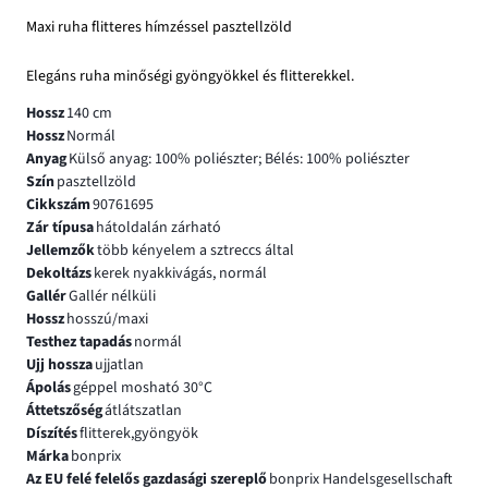
Maxi ruha flitteres hímzéssel pasztellzöld
Elegáns ruha minőségi gyöngyökkel és flitterekkel.
Hossz
140 cm
Hossz
Normál
Anyag
Külső anyag: 100% poliészter; Bélés: 100% poliészter
Szín
pasztellzöld
Cikkszám
90761695
Zár típusa
hátoldalán zárható
Jellemzők
több kényelem a sztreccs által
Dekoltázs
kerek nyakkivágás, normál
Gallér
Gallér nélküli
Hossz
hosszú/maxi
Testhez tapadás
normál
Ujj hossza
ujjatlan
Ápolás
géppel mosható 30°C
Áttetszőség
átlátszatlan
Díszítés
flitterek,gyöngyök
Márka
bonprix
Az EU felé felelős gazdasági szereplő
bonprix Handelsgesellschaft