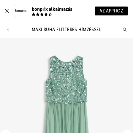
bonprix alkalmazás
AZ APPHOZ
MAXI RUHA FLITTERES HÍMZÉSSEL
Te
ker