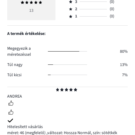
szavazatok
3
(0)
Átlagos
4,
Osztályzat
száma
értékelés
szavazatok
2
(0)
3,
13
Osztályzat
12.
5
száma
szavazatok
1
(0)
2,
Osztályzat
1.
száma
szavazatok
1,
0.
száma
szavazatok
A termék értékelése:
0.
száma
0.
Megegyezik a
80%
méretezéssel
Túl nagy
13%
Túl kicsi
7%
Osztályzat
5
ANDREA
Hitelesített vásárlás
méret: 46
(megfelelő)
,
változat: Hossza Normál,
szín: sötétkék