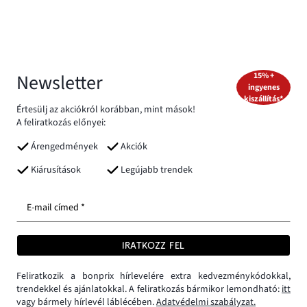
Newsletter
15% +
ingyenes
kiszállítás*
Értesülj az akciókról korábban, mint mások!
A feliratkozás előnyei:
Árengedmények
Akciók
Kiárusítások
Legújabb trendek
E-mail címed *
IRATKOZZ FEL
Feliratkozik a bonprix hírlevelére extra kedvezménykódokkal,
trendekkel és ajánlatokkal. A feliratkozás bármikor lemondható:
itt
vagy bármely hírlevél láblécében.
Adatvédelmi szabályzat.