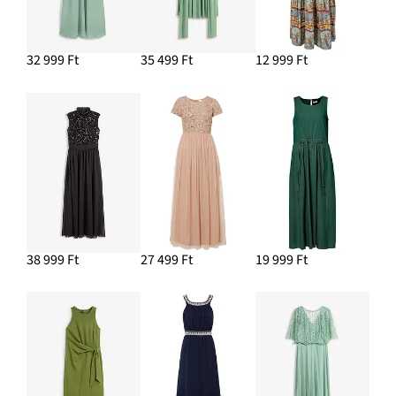
Brazil női alsó finom csipkéből
3999 Ft
32 999 Ft
35 499 Ft
12 999 Ft
HOZZÁADÁS A KOSÁRHOZ
38 999 Ft
27 499 Ft
19 999 Ft