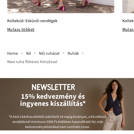
Kollekció: Esküvői vendégek
Kollek
Mutass többet
Mutas
Home
Nő
Női ruházat
Ruhák
Maxi ruha flitteres hímzéssel
NEWSLETTER
15% kedvezmény és
ingyenes kiszállítás*
*A kód a kézhezvételtől számított 14 napig érvényes, a következő
rendelésnél minimum
5990 Ft
értékben használható fel, más
kedvezménykódokkal nem vonható össze.