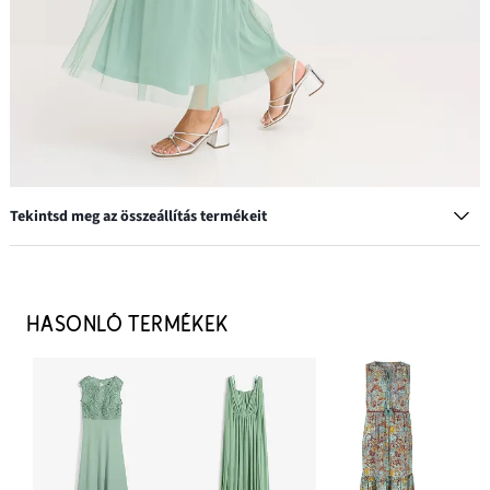
Tekintsd meg az összeállítás termékeit
HASONLÓ TERMÉKEK
Balconette melltartó variálható vállpántokkal
6299 Ft
HOZZÁADÁS A KOSÁRHOZ