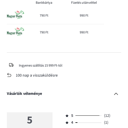
Bankkártya
Fizetés utánvéttel
790 Ft
990 Ft
790 Ft
990 Ft
Ingyenes szállítás 15 999 Ft-tól
100 nap a visszaküldésre
Vásárlók véleménye
5
5
(12)
Osztályzat
4
(1)
5,
Osztályzat