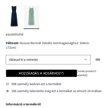
pasztellzöld
változat
:
Hossza Normál (Ideális testmagassághoz: 164cm-
172cm)
Válaszd ki a méretet
[node-product-
HOZZÁADÁS A KOSÁRHOZ
wishlist]
598 személy kedveli ezt a terméket
106 személy tekintette meg ezt a terméket az elmúlt 24 órában
Információ a termékről