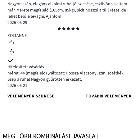
Nagyon szép, elegáns alkalmi ruha, jó az esése, esküvőn viseltem
már. Mérete megfelelő (165cm, 85kg), picit hosszú a tüll része, de
lehet belőle levágni. Ajánlom.
2026-06-29
Osztályzat
5
ZOLTANNE
Hitelesített vásárlás
méret: 44
(megfelelő)
,
változat: Hossza Alacsony,
szín: sötétkék
Szép a ruha! Nagyon gyűrötten érkezett.
2026-06-21
VÉLEMÉNYEK SZŰRÉSE
TOVÁBBI VÉLEMÉNYEK
MÉG TÖBB KOMBINÁLÁSI JAVASLAT