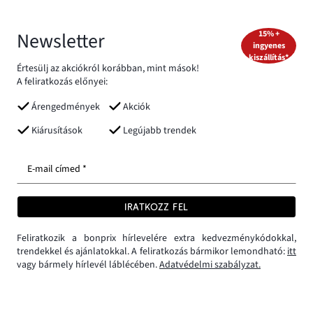
Newsletter
15% +
ingyenes
kiszállítás*
Értesülj az akciókról korábban, mint mások!
A feliratkozás előnyei:
Árengedmények
Akciók
Kiárusítások
Legújabb trendek
E-mail címed *
IRATKOZZ FEL
Feliratkozik a bonprix hírlevelére extra kedvezménykódokkal,
trendekkel és ajánlatokkal. A feliratkozás bármikor lemondható:
itt
vagy bármely hírlevél láblécében.
Adatvédelmi szabályzat.