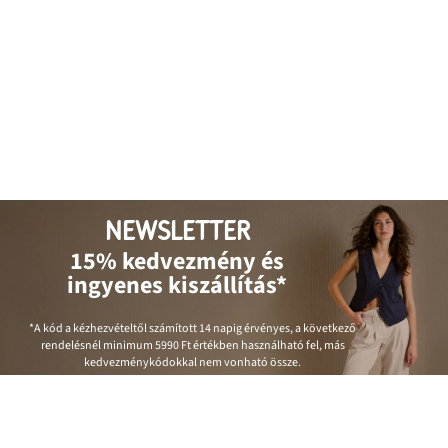
NEWSLETTER
15% kedvezmény és
ingyenes kiszállítás*
*A kód a kézhezvételtől számított 14 napig érvényes, a következő
rendelésnél minimum
5990 Ft
értékben használható fel, más
kedvezménykódokkal nem vonható össze.