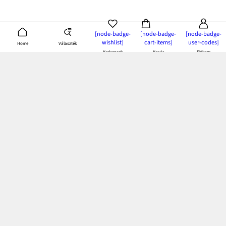
[node-badge-
[node-badge-
[node-badge-
wishlist]
cart-items]
user-codes]
Választék
Home
Kedvencek
Kosár
Fiókom
bonprix app:
töltsd le és élvezd az előnyeit!
Fizetés és kiszállítás