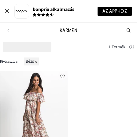
bonprix alkalmazás
AZ APPHOZ
KÁRMEN
Te
ker
1 Termék
bézs
Kiválasztva: