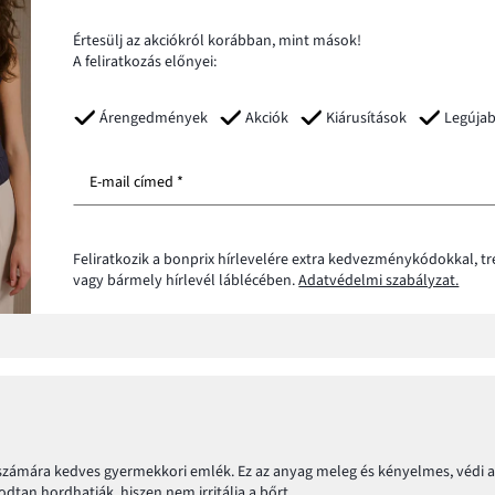
Értesülj az akciókról korábban, mint mások!
A feliratkozás előnyei:
Árengedmények
Akciók
Kiárusítások
Legúja
E-mail címed *
Feliratkozik a bonprix hírlevelére extra kedvezménykódokkal, t
vagy bármely hírlevél láblécében.
Adatvédelmi szabályzat.
ámára kedves gyermekkori emlék. Ez az anyag meleg és kényelmes, védi a 
dtan hordhatják, hiszen nem irritálja a bőrt.