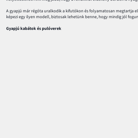
A gyapjú már régóta uralkodik a kifutókon és folyamatosan megtartja előke
képezi egy ilyen modell, biztosak lehetünk benne, hogy mindig jól fogunk
Gyapjú kabátok és pulóverek
A téli modellek közül a legnépszerűbbek mindig is a gyapjúból készültek.
kinézetre tehetünk szert beépítve őket öltözékünkbe. A nagy hidegben v
kigombolod, és a helyzet megoldva.
A gyapjú kiegészítők a téli kedvencek
Ha gazdagítani szeretnéd téli öltözékedet, vagy a nagy hidegre szeretné
magadnak a kellemes meleget.
Fizetés és kiszállítás
Segítség Központ
Kérdések és válaszok
MasterCard
Kiszállítás és fizetési módo
VISA