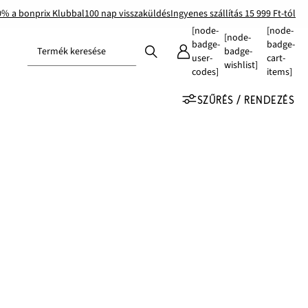
0% a bonprix Klubbal
100 nap visszaküldés
Ingyenes szállítás 15 999 Ft-tól
[node-
[node-
[node-
badge-
badge-
Termék keresése
badge-
user-
cart-
wishlist]
codes]
items]
SZŰRÉS / RENDEZÉS