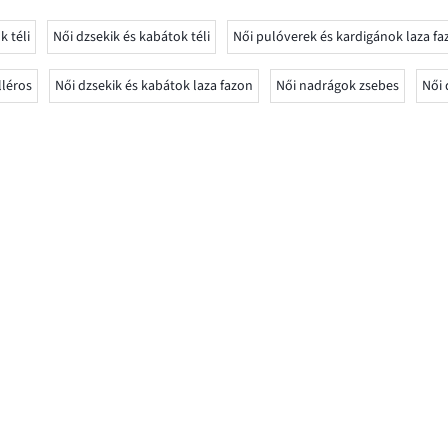
k téli
Női dzsekik és kabátok téli
Női pulóverek és kardigánok laza fa
lléros
Női dzsekik és kabátok laza fazon
Női nadrágok zsebes
Női