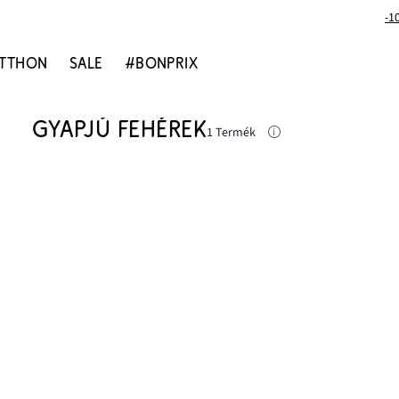
-1
TTHON
SALE
#BONPRIX
GYAPJÚ FEHÉREK
1 Termék