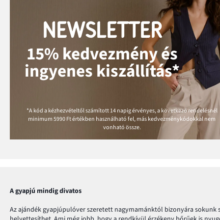
NEWSLETTER
15% kedvezmény és
ingyenes kiszállítás*
*A kód a kézhezvételtől számított 14 napig érvényes, a következő rendelésnél
minimum
5990 Ft
értékben használható fel, más kedvezménykódokkal nem
vonható össze.
A gyapjú mindig divatos
Az ajándék gyapjúpulóver szeretett nagymamánktól bizonyára sokunk sz
helyettesíthet. Ami még jobb, hogy a rendkívül érzékeny bőrűek is nyugo