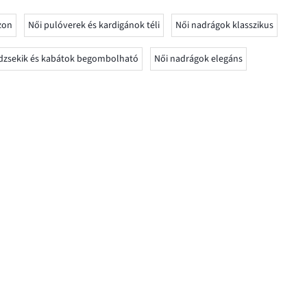
zon
Női pulóverek és kardigánok téli
Női nadrágok klasszikus
 dzsekik és kabátok begombolható
Női nadrágok elegáns