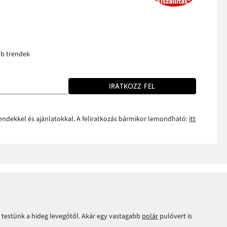
kiszállítás*
bb trendek
IRATKOZZ FEL
rendekkel és ajánlatokkal. A feliratkozás bármikor lemondható:
itt
testünk a hideg levegőtől. Akár egy vastagabb
polár
pulóvert is