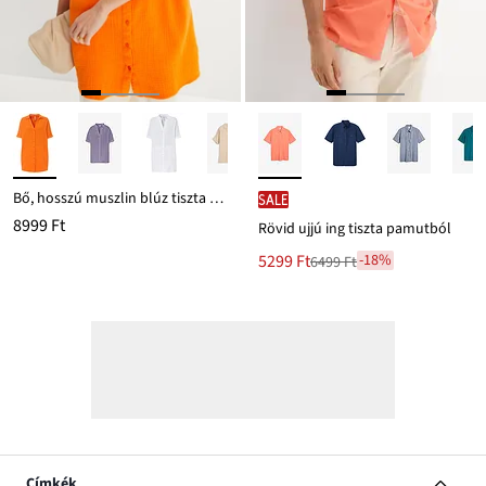
Bő, hosszú muszlin blúz tiszta pamutból
SALE
8999 Ft
Rövid ujjú ing tiszta pamutból
Új
5299 Ft
-18%
6499 Ft
Leárazva
ár
6499 Ft
Ft-
ról
Címkék