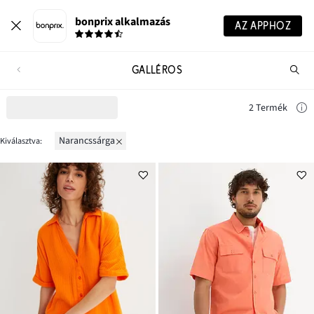
bonprix alkalmazás
AZ APPHOZ
GALLÉROS
Te
ker
2 Termék
narancssárga
Kiválasztva: