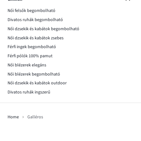
Női felsők begombolható
Divatos ruhák begombolható
Női dzsekik és kabátok begombolható
Női dzsekik és kabátok zsebes
Férfi ingek begombolható
Férfi pólók 100% pamut
Női blézerek elegáns
Női blézerek begombolható
Női dzsekik és kabátok outdoor
Divatos ruhák ingszerű
Home
Galléros