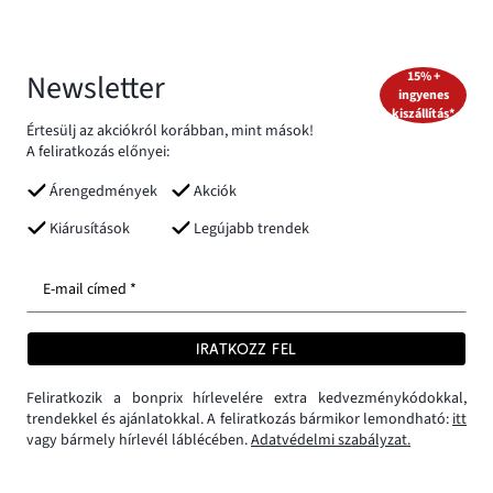
Newsletter
15% +
ingyenes
kiszállítás*
Értesülj az akciókról korábban, mint mások!
A feliratkozás előnyei:
Árengedmények
Akciók
Kiárusítások
Legújabb trendek
E-mail címed *
IRATKOZZ FEL
Feliratkozik a bonprix hírlevelére extra kedvezménykódokkal,
trendekkel és ajánlatokkal. A feliratkozás bármikor lemondható:
itt
vagy bármely hírlevél láblécében.
Adatvédelmi szabályzat.