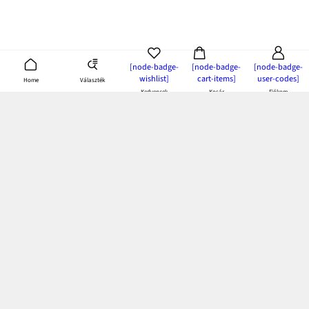
[node-badge-
[node-badge-
[node-badge-
wishlist]
cart-items]
user-codes]
Választék
Home
Kedvencek
Kosár
Fiókom
bonprix app:
töltsd le és élvezd az előnyeit!
Fizetés és kiszállítás