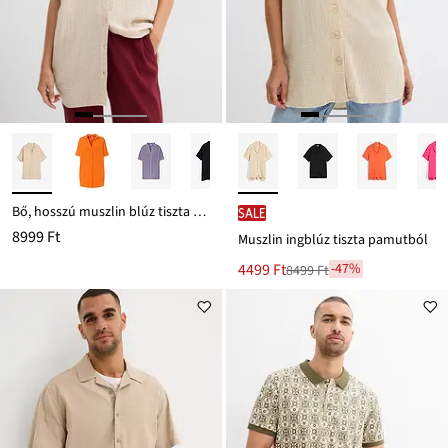
Bő, hosszú muszlin blúz tiszta pamutból
SALE
8999 Ft
Muszlin ingblúz tiszta pamutból
Új
4499 Ft
-47%
8499 Ft
Leárazva
ár
8499 Ft
Ft-
ról