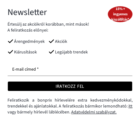
Newsletter
15% +
ingyenes
kiszállítás*
Értesülj az akciókról korábban, mint mások!
A feliratkozás előnyei:
Árengedmények
Akciók
Kiárusítások
Legújabb trendek
E-mail címed *
IRATKOZZ FEL
Feliratkozik a bonprix hírlevelére extra kedvezménykódokkal,
trendekkel és ajánlatokkal. A feliratkozás bármikor lemondható:
itt
vagy bármely hírlevél láblécében.
Adatvédelmi szabályzat.