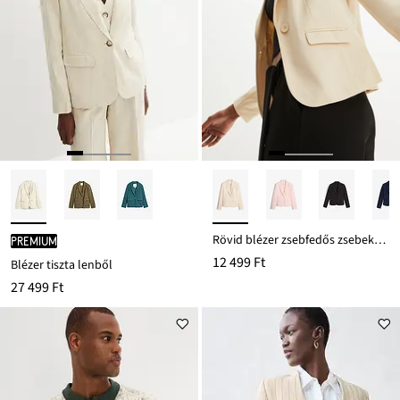
Rövid blézer zsebfedős zsebekkel
PREMIUM
12 499 Ft
Blézer tiszta lenből
27 499 Ft