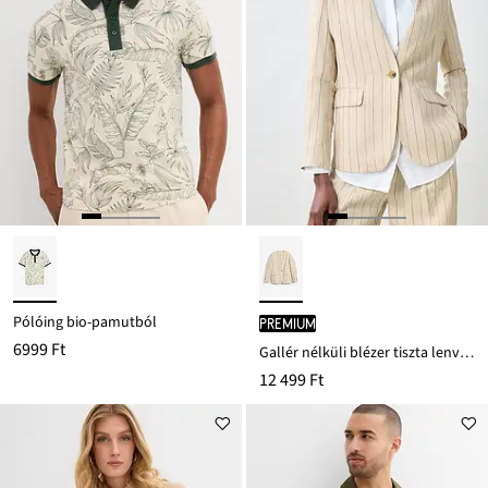
Pólóing bio-pamutból
PREMIUM
6999 Ft
Gallér nélküli blézer tiszta lenvászonból
12 499 Ft