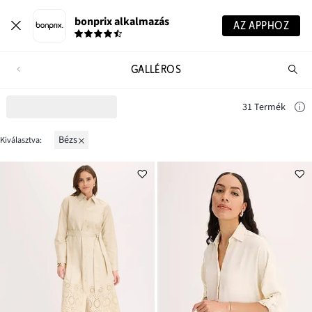
bonprix alkalmazás
AZ APPHOZ
GALLÉROS
Te
ker
31 Termék
bézs
Kiválasztva: