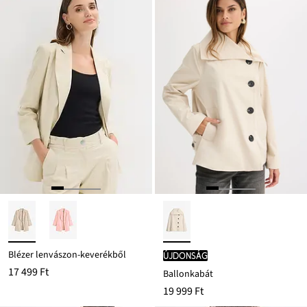
Blézer lenvászon-keverékből
újdonság
17 499 Ft
Ballonkabát
19 999 Ft