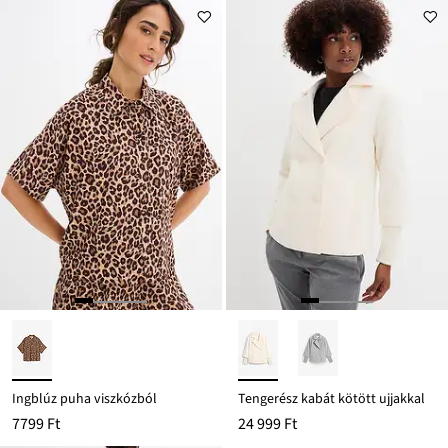
Ingblúz puha viszkózból
Tengerész kabát kötött ujjakkal
7799 Ft
24 999 Ft