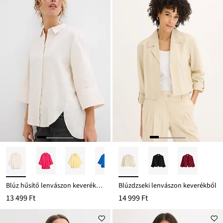
ról
Blúz hűsítő lenvászon keverékből
Blúzdzseki lenvászon keverékből
13 499 Ft
14 999 Ft