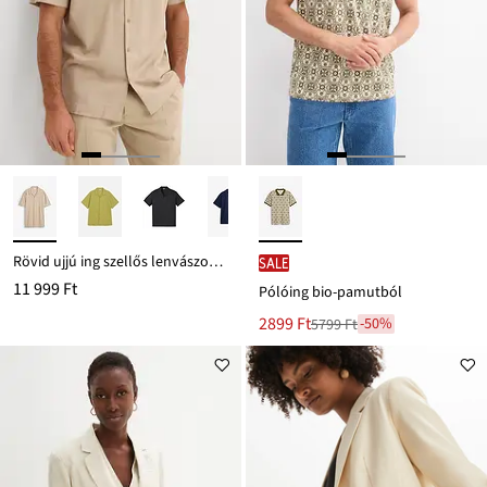
Rövid ujjú ing szellős lenvászon keverékből, Loose Fit
SALE
11 999 Ft
Pólóing bio-pamutból
Új
2899 Ft
-50%
5799 Ft
Leárazva
ár
5799 Ft
Ft-
ról