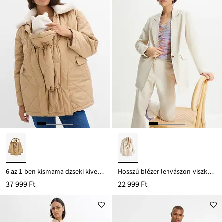
6 az 1-ben kismama dzseki kivehető mellénnyel és baba betéttel
Hosszú blézer lenvászon-viszkóz keverékből
37 999 Ft
22 999 Ft