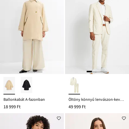
Ballonkabát A-fazonban
Öltöny könnyű lenvászon-keverékből (2-részes szett), Regular Fit
18 999 Ft
49 999 Ft