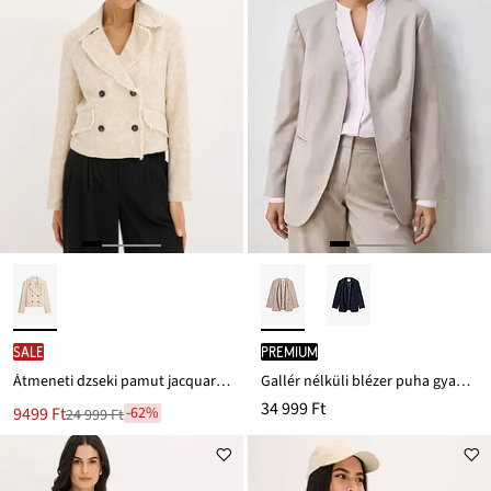
SALE
PREMIUM
Átmeneti dzseki pamut jacquard anyagból, lenvászonnal
Gallér nélküli blézer puha gyapjú keverékből
34 999 Ft
Új
9499 Ft
-62%
24 999 Ft
Leárazva
ár
24 999 Ft
Ft-
ról