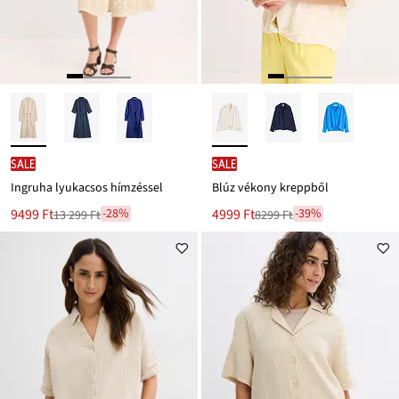
SALE
SALE
Ingruha lyukacsos hímzéssel
Blúz vékony kreppből
Új
Új
9499 Ft
4999 Ft
-28%
-39%
13 299 Ft
8299 Ft
Leárazva
Leárazva
ár
ár
13 299 Ft
8299 Ft
Ft-
Ft-
ról
ról