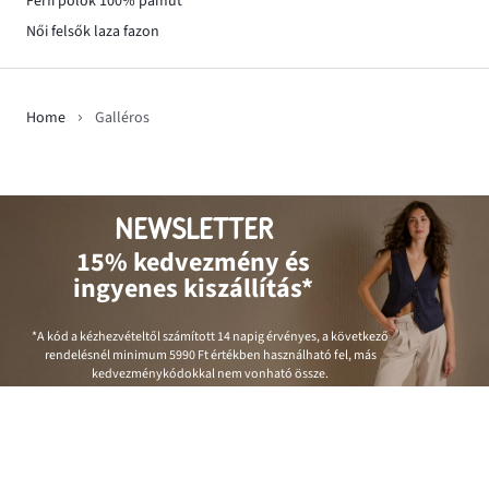
Férfi pólók 100% pamut
Női felsők laza fazon
Home
Galléros
NEWSLETTER
15% kedvezmény és
ingyenes kiszállítás*
*A kód a kézhezvételtől számított 14 napig érvényes, a következő
rendelésnél minimum
5990 Ft
értékben használható fel, más
kedvezménykódokkal nem vonható össze.