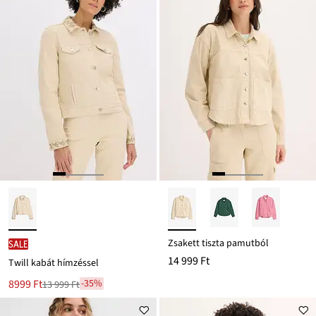
Zsakett tiszta pamutból
SALE
14 999 Ft
Twill kabát hímzéssel
Új
8999 Ft
-35%
13 999 Ft
Leárazva
ár
13 999 Ft
Ft-