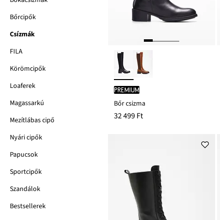
Bokacsizmák
Bőrcipők
Csízmák
FILA
Körömcipők
Loaferek
PREMIUM
Magassarkú
Bőr csizma
32 499 Ft
Mezítlábas cipő
Nyári cipők
Papucsok
Sportcipők
Szandálok
Bestsellerek