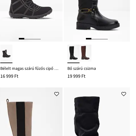
Bélelt magas szárú fűzős cipő Tex-membránnal
Bő szárú csizma
16 999 Ft
19 999 Ft