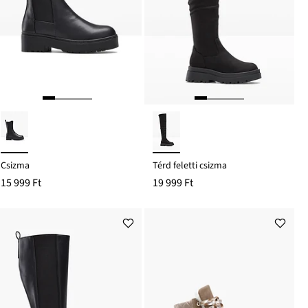
Csizma
Térd feletti csizma
15 999 Ft
19 999 Ft