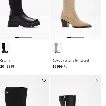
Csizma
Cowboy csizma hímzéssel
20 499 Ft
16 999 Ft