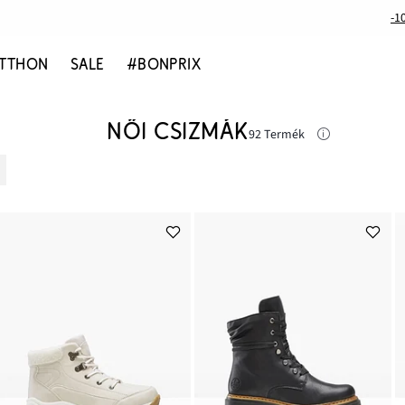
-1
TTHON
SALE
#BONPRIX
NŐI CSIZMÁK
92 Termék