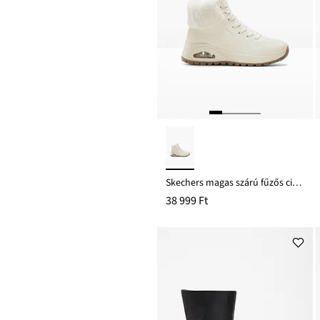
Skechers magas szárú fűzős cipő Memory habszivaccsal
38 999 Ft