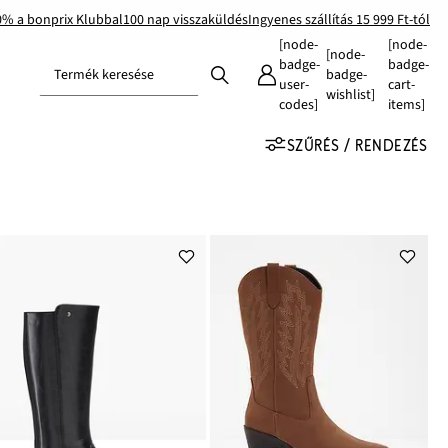
0% a bonprix Klubbal
100 nap visszaküldés
Ingyenes szállítás 15 999 Ft-tól
[node-
[node-
[node-
badge-
badge-
Termék keresése
badge-
user-
cart-
wishlist]
codes]
items]
SZŰRÉS / RENDEZÉS