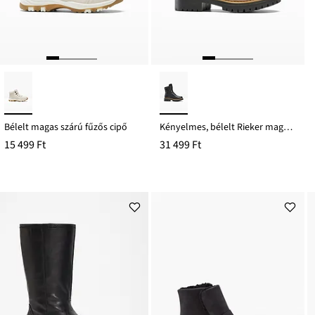
Bélelt magas szárú fűzős cipő
Kényelmes, bélelt Rieker magas szárú fűzős cipő
15 499 Ft
31 499 Ft