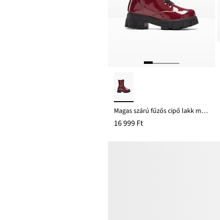
Magas szárú fűzős cipő lakk megjelenésben
16 999 Ft