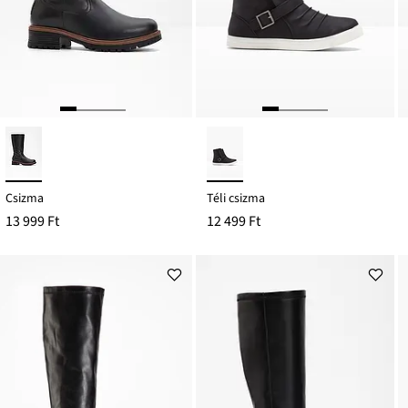
Csizma
Téli csizma
13 999 Ft
12 499 Ft