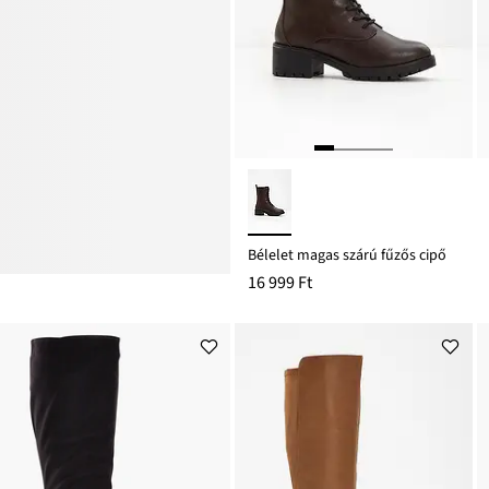
Bélelet magas szárú fűzős cipő
16 999 Ft