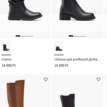
Csizma
Chelsea cipő profilozott járótalppal
14 499 Ft
15 499 Ft