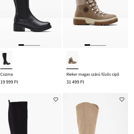
Csizma
Rieker magas szárú fűzős cipő
19 999 Ft
31 499 Ft