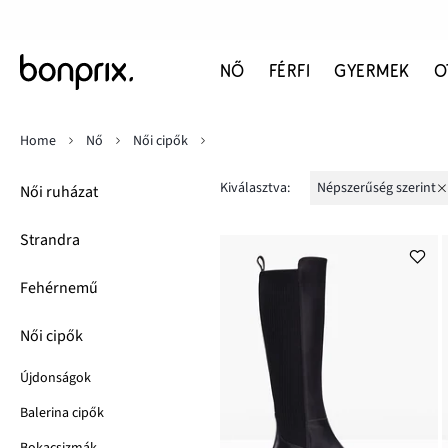
NŐ
FÉRFI
GYERMEK
O
Home
Nő
Női cipők
Kiválasztva:
népszerűség szerint
Női ruházat
Strandra
Fehérnemű
Női cipők
Újdonságok
Balerina cipők