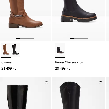
Csizma
Rieker Chelsea cipő
21 499 Ft
29 499 Ft