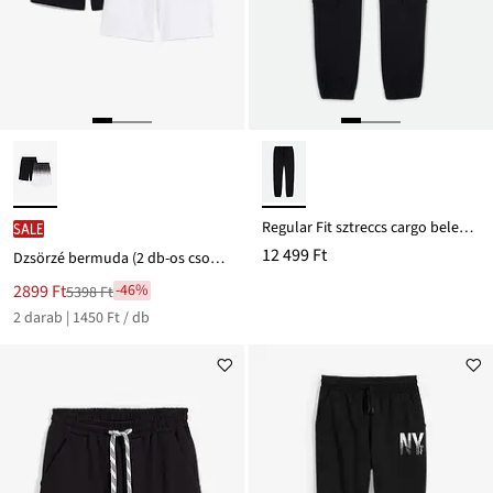
Regular Fit sztreccs cargo belebújós nadrág
SALE
12 499 Ft
Dzsörzé bermuda (2 db-os csomag), tiszta bio-pamutból
Új
2899 Ft
-46%
5398 Ft
Leárazva
ár
2 darab | 1450 Ft / db
5398 Ft
Ft-
ról