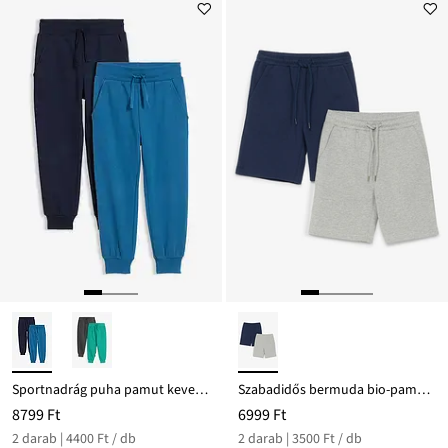
Sportnadrág puha pamut keverékből (2 db-os csomag)
Szabadidős bermuda bio-pamuttal (2 db-os csomag)
8799 Ft
6999 Ft
2 darab | 4400 Ft / db
2 darab | 3500 Ft / db