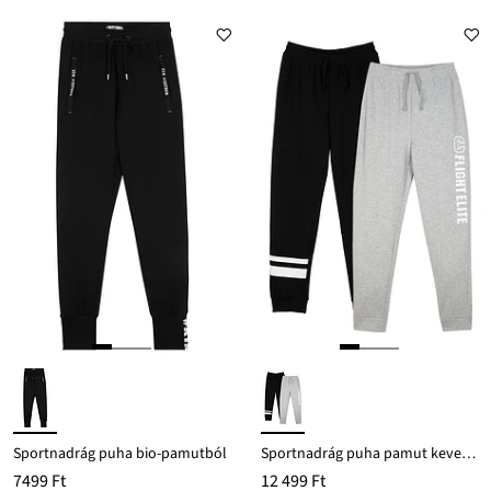
Sportnadrág puha bio-pamutból
Sportnadrág puha pamut keverékből (2 db-os csomag)
7499 Ft
12 499 Ft