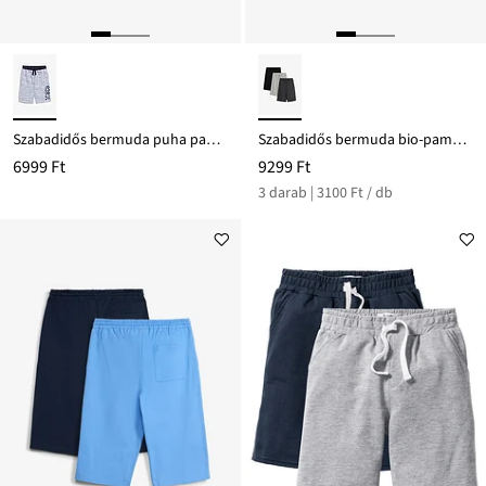
Szabadidős bermuda puha pamut-keverékből
Szabadidős bermuda bio-pamuttal (3 db-os csomag)
6999 Ft
9299 Ft
3 darab | 3100 Ft / db