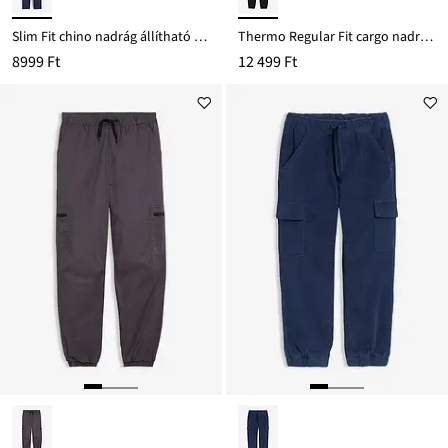
Slim Fit chino nadrág állítható derékpánttal, Straight
Thermo Regular Fit cargo nadrág dzsörzé béléssel
8999 Ft
12 499 Ft