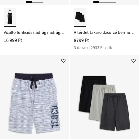
Vízálló funkciós nadrág nadrágtartóval és fényvisszaverős részletekkel
A térdet takaró dzsörzé bermuda (3 db-os csomag)
16 999 Ft
8799 Ft
3 darab | 2933 Ft / db