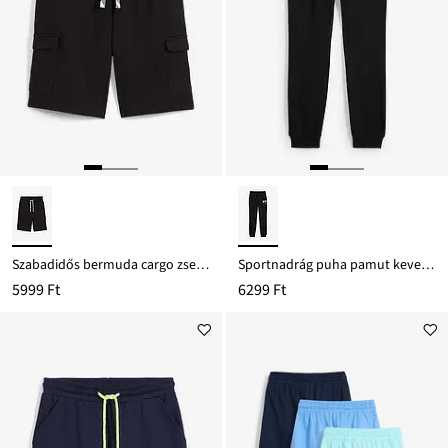
Szabadidős bermuda cargo zseekkel és tiszta bio-pamutból
Sportnadrág puha pamut keverékből
5999 Ft
6299 Ft