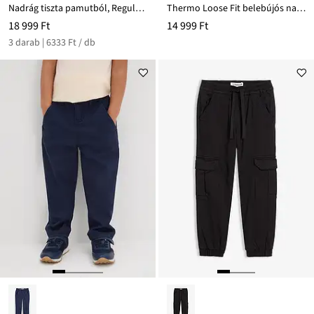
Nadrág tiszta pamutból, Regular Fit (3 db-os csomag)
Thermo Loose Fit belebújós nadrág, dzsörzé béléssel
18 999 Ft
14 999 Ft
3 darab | 6333 Ft / db