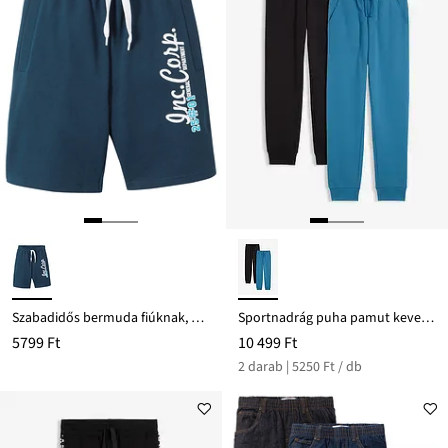
Szabadidős bermuda fiúknak, bio-pamutból
Sportnadrág puha pamut keverékből (2 db-os csomag)
5799 Ft
10 499 Ft
2 darab | 5250 Ft / db