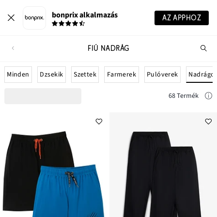
bonprix alkalmazás
AZ APPHOZ
FIÚ NADRÁG
Te
ker
Nadrágo
Minden
Dzsekik
Szettek
Farmerek
Pulóverek
68 Termék