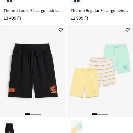
Thermo Loose Fit cargo nadrág dzsörzé béléssel
Thermo Regular Fit cargo belebújós nadrág kordból, dzsörzé béléssel
13 499 Ft
12 999 Ft