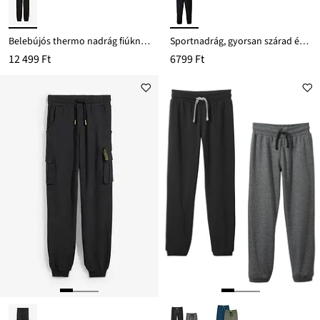
Belebújós thermo nadrág fiúknak, Regular Fit
Sportnadrág, gyorsan szárad és lélegző
12 499 Ft
6799 Ft