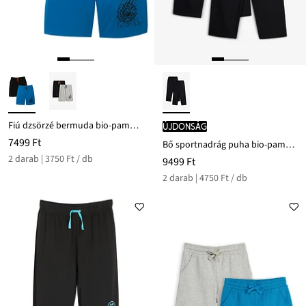
Fiú dzsörzé bermuda bio-pamuttal (2 db-os csomag)
újdonság
7499 Ft
Bő sportnadrág puha bio-pamuttal (2 db-os csomag)
2 darab | 3750 Ft / db
9499 Ft
2 darab | 4750 Ft / db