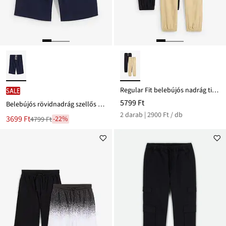
Regular Fit belebújós nadrág tiszta pamutból (2 db-os csomag)
SALE
5799 Ft
Belebújós rövidnadrág szellős lenvászon keverékből, Regular Fit
2 darab | 2900 Ft / db
Új
3699 Ft
-22%
4799 Ft
Leárazva
ár
4799 Ft
Ft-
ról