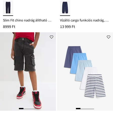
Slim Fit chino nadrág álítható derékpánttal, Straight
Vízálló cargo funkciós nadrág, meleg béléssel
8999 Ft
13 999 Ft