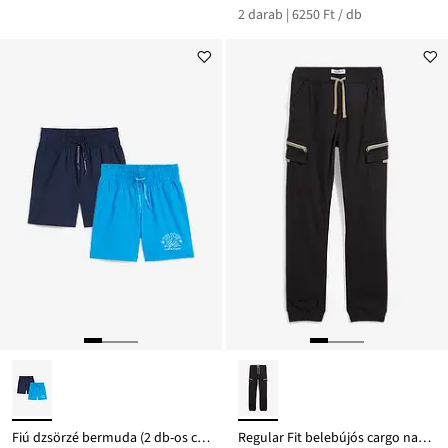
2 darab | 6250 Ft / db
Fiú dzsörzé bermuda (2 db-os csomag)
Regular Fit belebújós cargo nadrág elasztikus pamut keverékből, Straight