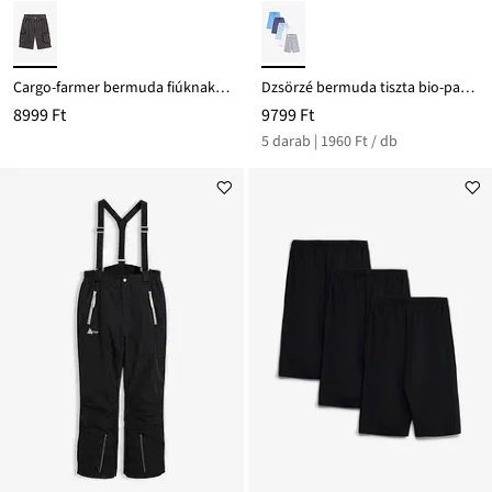
Cargo-farmer bermuda fiúknak, állítható derékpánttal, Loose Fit
Dzsörzé bermuda tiszta bio-pamutból (5 db-os csomag)
8999 Ft
9799 Ft
5 darab | 1960 Ft / db