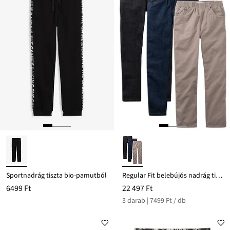
Sportnadrág tiszta bio-pamutból
Regular Fit belebújós nadrág tiszta pamutból, Straight (3 db-os csomag)
6499 Ft
22 497 Ft
3 darab | 7499 Ft / db