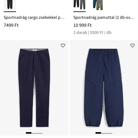
Sportnadrág cargo zsebekkel puha pamut-keverékből
Sportnadrág pamuttal (2 db-os csomag)
7499 Ft
10 999 Ft
2 darab | 5500 Ft / db