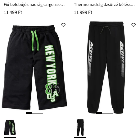
Fiú belebújós nadrág cargo zsebekkel, Regular Fit
Thermo nadrág dzsörzé béléssel, Regular Fit
11 499 Ft
11 999 Ft