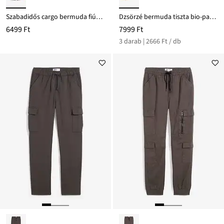
Szabadidős cargo bermuda fiúknak, tiszta bio-pamutból
Dzsörzé bermuda tiszta bio-pamutból (3 db-os csomag)
6499 Ft
7999 Ft
3 darab | 2666 Ft / db