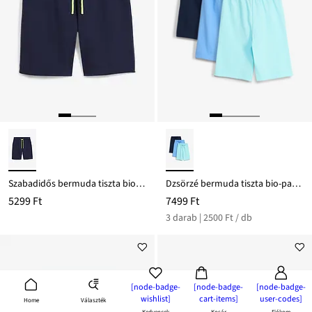
Szabadidős bermuda tiszta bio-pamutból
Dzsörzé bermuda tiszta bio-pamutból (3 db-os csomag)
5299 Ft
7499 Ft
3 darab | 2500 Ft / db
[node-badge-
[node-badge-
[node-badge-
wishlist]
cart-items]
user-codes]
Választék
Home