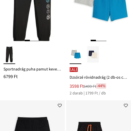
Sportnadrág puha pamut keverékből
SALE
6799 Ft
Dzsörzé rövidnadrág (2 db-os csomag) pamuttal
Új
3598 Ft
-44%
6499 Ft
Leárazva
ár
2 darab | 1799 Ft / db
6499 Ft
Ft-
ról