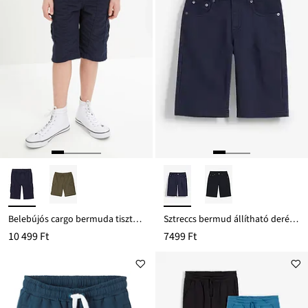
Belebújós cargo bermuda tiszta pamutból, Regular Fit
Sztreccs bermud állítható derékpánttal, Regular Fit
10 499 Ft
7499 Ft