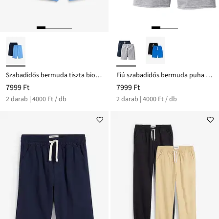
Szabadidős bermuda tiszta bio-pamutból és Loose Fit fazonban (2 db-os csomag)
Fiú szabadidős bermuda puha pamut-keverékből (2 db-os csomag)
7999 Ft
7999 Ft
2 darab | 4000 Ft / db
2 darab | 4000 Ft / db